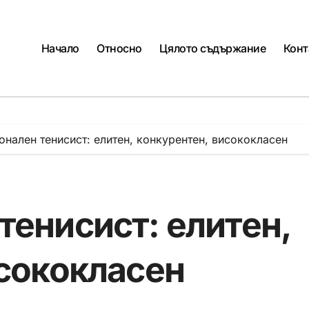
Начало
Относно
Цялото съдържание
Конт
нален тенисист: елитен, конкурентен, висококласен
енисист: елитен,
исококласен