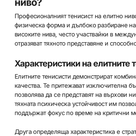
ниво?
Професионалният тенисист на елитно нив
физическа форма и дълбоко разбиране на и
високите нива, често участвайки в между
отразяват тяхното представяне и способно
Характеристики на елитните 
Елитните тенисисти демонстрират комбин
качества. Те притежават изключителна бъ
позволява да се представят на върхови ни
тяхната психическа устойчивост им позво
поддържат фокус по време на критични м
Друга определяща характеристика е стра