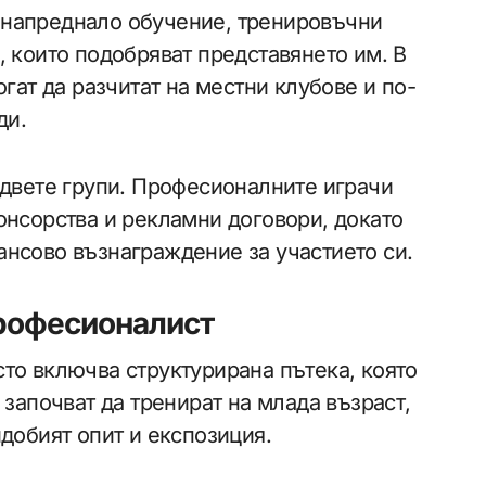
 напреднало обучение, тренировъчни
, които подобряват представянето им. В
огат да разчитат на местни клубове и по-
ди.
 двете групи. Професионалните играчи
онсорства и рекламни договори, докато
ансово възнаграждение за участието си.
професионалист
то включва структурирана пътека, която
 започват да тренират на млада възраст,
добият опит и експозиция.