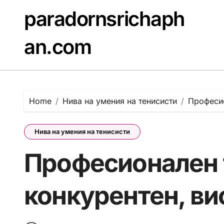
Skip
paradornsrichaph
to
content
an.com
Home
Нива на умения на тенисисти
Професио
Нива на умения на тенисисти
Професионален т
конкурентен, в