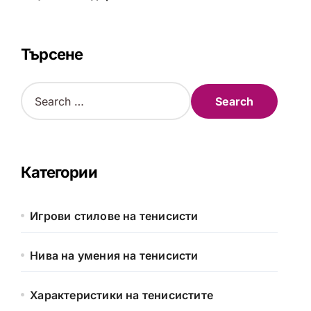
Търсене
S
e
a
r
c
h
Категории
f
o
r
Игрови стилове на тенисисти
:
Нива на умения на тенисисти
Характеристики на тенисистите