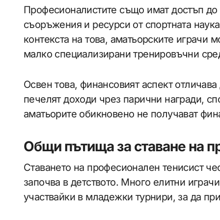
Професионалистите също имат достъп до
съоръжения и ресурси от спортната наука
контекста на това, аматьорските играчи м
малко специализирани тренировъчни сре
Освен това, финансовият аспект отличава
печелят доходи чрез парични награди, сп
аматьорите обикновено не получават фин
Общи пътища за ставане на 
Ставането на професионален тенисист чес
започва в детството. Много елитни играчи
участвайки в младежки турнири, за да при