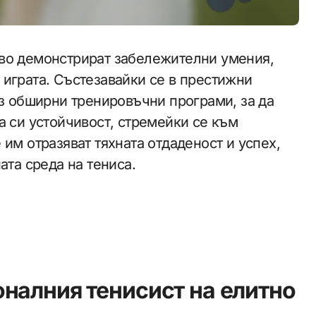
во демонстрират забележителни умения,
играта. Състезавайки се в престижни
ез обширни тренировъчни програми, за да
а си устойчивост, стремейки се към
им отразяват тяхната отдаденост и успех,
ата среда на тениса.
налния тенисист на елитно