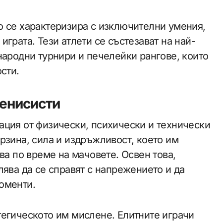
о се характеризира с изключителни умения,
грата. Тези атлети се състезават на най-
народни турнири и печелейки рангове, които
сти.
тенисисти
ация от физически, психически и технически
рзина, сила и издръжливост, което им
ва по време на мачовете. Освен това,
лява да се справят с напрежението и да
оменти.
тегическото им мислене. Елитните играчи