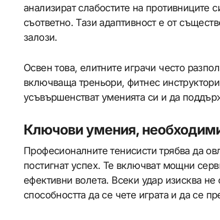
анализират слабостите на противниците с
съответно. Тази адаптивност е от съществ
залози.
Освен това, елитните играчи често разпол
включваща треньори, фитнес инструктори 
усъвършенстват уменията си и да поддър
Ключови умения, необходими
Професионалните тенисисти трябва да овл
постигнат успех. Те включват мощни серв
ефективни волета. Всеки удар изисква не
способността да се чете играта и да се п