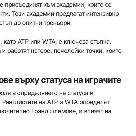
се присъединят към академии, които се
анти. Тези академии предлагат интензивно
стъп до опитни треньори.
 като ATP или WTA, е ключова стъпка.
 и работят нагоре, печелейки точки, които
ове върху статуса на играчите
оля в определянето на статуса и
 Ранглистите на ATP и WTA определят
ключително Гранд шлемове, и влияят на