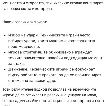
мощността и скоростта, техническите играчи акцентират
на прецизността и контрола.
Някои разлики включват:
Избор на удари: Техническите играчи често
избират удари, които максимизират точността
пред мощността.
Игрова стратегия: Те обикновено изграждат
точките внимателно, чакайки подходящия момент
за атака.
Движение: Техническите играчи се фокусират
върху работата с краката, за да се позиционират
оптимално за всеки удар.
Този отличителен подход позволява на техническите
играчи да се отличават в различни сценарии на мача,
често надминавайки противниците си чрез стратегическа