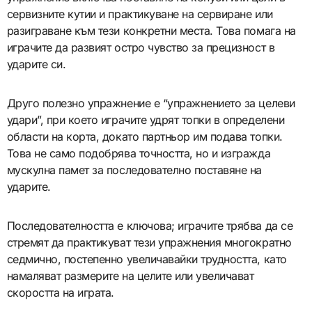
сервизните кутии и практикуване на сервиране или
разиграване към тези конкретни места. Това помага на
играчите да развият остро чувство за прецизност в
ударите си.
Друго полезно упражнение е “упражнението за целеви
удари”, при което играчите удрят топки в определени
области на корта, докато партньор им подава топки.
Това не само подобрява точността, но и изгражда
мускулна памет за последователно поставяне на
ударите.
Последователността е ключова; играчите трябва да се
стремят да практикуват тези упражнения многократно
седмично, постепенно увеличавайки трудността, като
намаляват размерите на целите или увеличават
скоростта на играта.