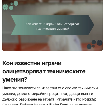
Кои известни играчи
олицетворяват техническите
умения?
Няколко тенисисти са известни със своите технически
умения, демонстрирайки прецизност, дисциплина и
дълбоко разбиране на играта. Играчите като Роджър
Федерер, Рафаел Надал и Щефи Граф са поставили