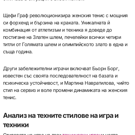
Щефи Граф революционизира женския тенис с мощния
си форхенд и бързина на краката. Уникалната й
комбинация от атлетизъм и техника я доведе до
постигане на Златен шлем, печелейки всички четири
титли от Голямата шлем и олимпийското злато в една и
съща година.
Други забележителни играчи включват Бьорн Борг,
известен със своята последователност на базата и
психическа устойчивост, и Мартина Навратилова, чийто
стил на сервиз и воле промени динамиката на женския
тенис.
Анализ на техните стилове на игра и
техники
Стиловете на игра на тези
технически играч
и често