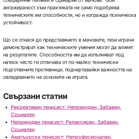
ангажираност към практиката не само подобрява
техническите им способности, но и изгражда психическа
устойчивост.
Що се отнася до представянето в мачовете, тези играчи
демонстрират как техническите умения могат да влияят
на резултатите. Способността им да изпълняват под
натиск често ги отличава от по-малко технически
подготвените противници, подчертавайки важността на
овладяването на основите на играта.
Свързани статии
Рекреативен тенисист: Непринуден, Забавен,
Социален
Непринуден тенисист: Релаксиран, Забавен,
Социален
Аматьорски тенисист: Непрофесионален,