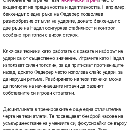
акцентират на прецизността и адаптивността. Например,
бекхендът с една ръка на Федерер позволява
разнообразие от ъгли на ударите, докато бекхендът с
две ръце на Надал осигурява стабилност и контрол,
особено при топки с висок отскок.
Ключови техники като работата с краката и изборът на
удари са от съществено значение. Играчите като Надал
използват силен топспин, за да притискат противниците
назад, докато Федерер често използва слайс удари, за
да наруши ритъма. Разбирането на тези техники може
да помогне на начинаещите играчи да развият
собствените си игрови стратегии.
Дисциплината в тренировките е още една отличителна
черта на тези атлети. Те посвещават безброй часове на
усъвършенстване на уменията си, фокусирайки се върху
специфични техники и сценарии от мачове. Тази