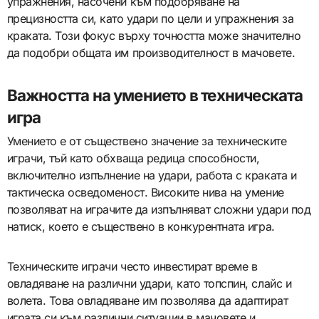
упражнения, насочени към подобряване на
прецизността си, като удари по цели и упражнения за
краката. Този фокус върху точността може значително
да подобри общата им производителност в мачовете.
Важността на умението в техническата
игра
Умението е от съществено значение за техническите
играчи, тъй като обхваща редица способности,
включително изпълнение на удари, работа с краката и
тактическа осведоменост. Високите нива на умение
позволяват на играчите да изпълняват сложни удари под
натиск, което е съществено в конкурентната игра.
Техническите играчи често инвестират време в
овладяване на различни удари, като топспин, слайс и
волета. Това овладяване им позволява да адаптират
играта си към различни ситуации в мачовете и