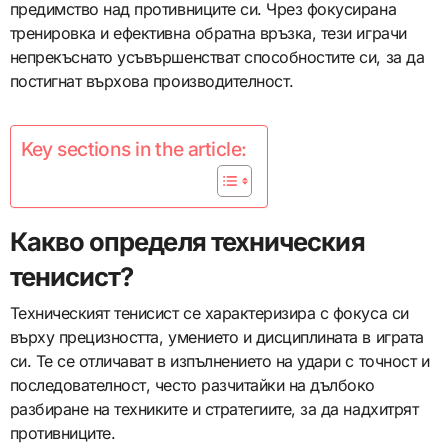
предимство над противниците си. Чрез фокусирана
тренировка и ефективна обратна връзка, тези играчи
непрекъснато усъвършенстват способностите си, за да
постигнат върхова производителност.
Key sections in the article:
Какво определя техническия
тенисист?
Техническият тенисист се характеризира с фокуса си
върху прецизността, умението и дисциплината в играта
си. Те се отличават в изпълнението на удари с точност и
последователност, често разчитайки на дълбоко
разбиране на техниките и стратегиите, за да надхитрят
противниците.