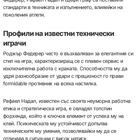
стандарти в техниката и изпълнението, влияейки на
поколения атлети.
Профили на известни технически
играчи
Роджър Федерер често е възхваляван за елегантния си
стил на игра, характеризиращ се с плавен сервис и
изключителна работа с краката. Способността му да
удря разнообразие от удари с прецизност го прави
formidable противник на всяка настилка.
Рафаел Надал, известен със своята неуморна работна
етика и стратегическа игра, е овладял топспин
форхенда, който е ключов елемент от успеха му на
клей. Психическата му устойчивост допълва
техническите му умения, позволявайки му да се
отличава в ситуации с висок натиск.