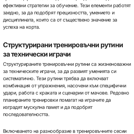
ефективни стратегии за обучение. Тези елементи работят
заедно, за да подобрят прецизността, умението и
дисциплината, които са от съществено значение за
успеха на корта.
Структурирани тренировъчни рутини
за технически играчи
Структурираните тренировъчни рутини са жизненоважни
за техническите играчи, за да развият уменията си
систематично. Тези рутини трябва да включват
комбинация от упражнения, насочени към специфични
удари, работа с краката и сценарии от мачове. Редовно
планираните тренировки помагат на играчите да
изградят мускулна памет и да подобрят
последователността.
Включването на разнообразие в тренировъчните сесии